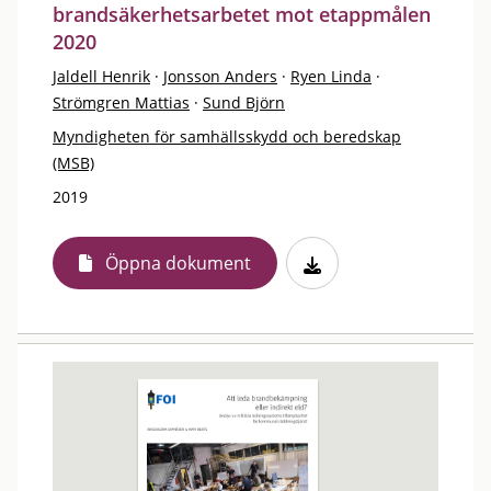
brandsäkerhetsarbetet mot etappmålen
2020
Jaldell Henrik
·
Jonsson Anders
·
Ryen Linda
·
Strömgren Mattias
·
Sund Björn
Myndigheten för samhällsskydd och beredskap
(MSB)
2019
Öppna dokument