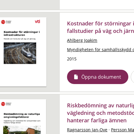
Kostnader för störningar 
fallstudier på väg och jär
Ahlberg Joakim
Myndigheten för samhällsskydd 
2015
Öppna dokument
Riskbedömning av naturli
vägledning och metodstö
hanterar farliga ämnen
Ragnarsson Jan-Ove
·
Persson Ma