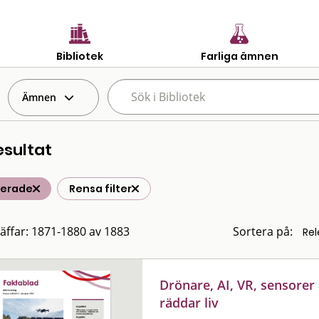
Bibliotek
Farliga ämnen
Ämnen
esultat
terade
Rensa filter
räffar: 1871-1880 av 1883
Sortera på:
Drönare, AI, VR, sensorer
räddar liv