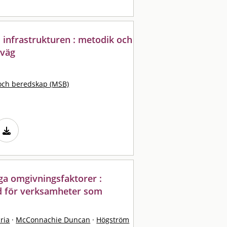
i infrastrukturen : metodik och
nväg
och beredskap (MSB)
ga omgivningsfaktorer :
d för verksamheter som
ria
·
McConnachie Duncan
·
Högström