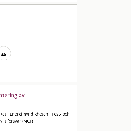
ntering av
rket
·
Energimyndigheten
·
Post- och
vilt försvar (MCF)