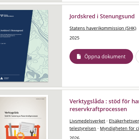
Jordskred i Stenungsund
Statens haverikommission (SHK)
2025
Öppna dokument
Verktygslåda : stöd för ha
reservkraftprocessen
Livsmedelsverket
·
Elsäkerhetsve
telestyrelsen
·
Myndigheten för ci
2026