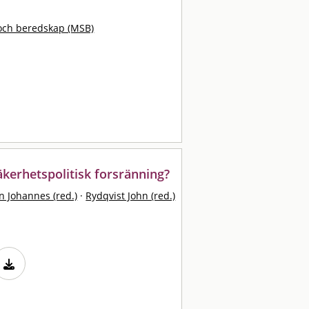
och beredskap (MSB)
säkerhetspolitisk forsränning?
 Johannes (red.)
·
Rydqvist John (red.)