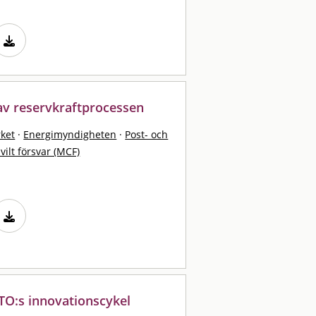
av reservkraftprocessen
rket
·
Energimyndigheten
·
Post- och
vilt försvar (MCF)
ATO:s innovationscykel