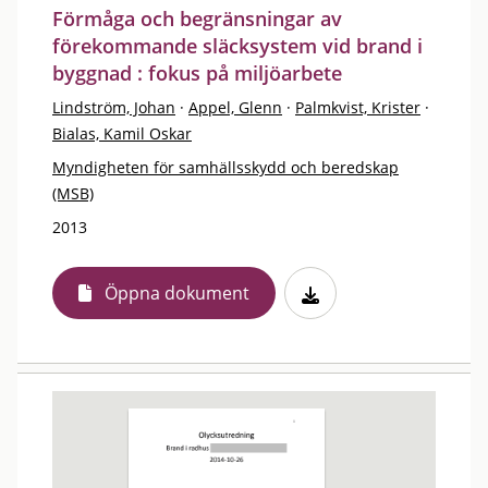
Förmåga och begränsningar av
förekommande släcksystem vid brand i
byggnad : fokus på miljöarbete
Lindström, Johan
·
Appel, Glenn
·
Palmkvist, Krister
·
Bialas, Kamil Oskar
Myndigheten för samhällsskydd och beredskap
(MSB)
2013
Öppna dokument