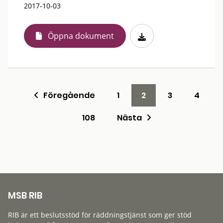
2017-10-03
Öppna dokument
Föregående
1
2
3
4
108
Nästa
MSB RIB
RIB är ett beslutsstöd för räddningstjänst som ger stöd