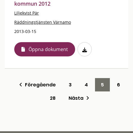
kommun 2012
Liljekvist Pär
Räddningstjänsten Värnamo
2013-03-15
Öppna dokument
Föregående
3
4
5
6
28
Nästa