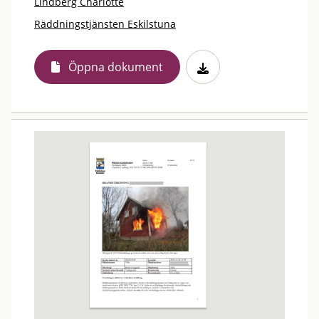
Lindberg Charlotte
Räddningstjänsten Eskilstuna
Öppna dokument