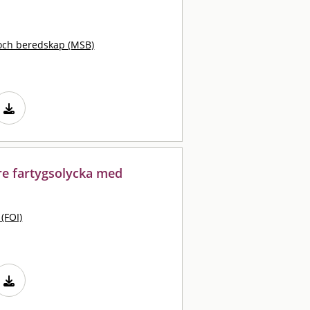
och beredskap (MSB)
rre fartygsolycka med
 (FOI)