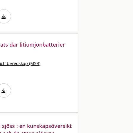
ats där litiumjonbatterier
och beredskap (MSB)
ll sjöss : en kunskapsöversikt