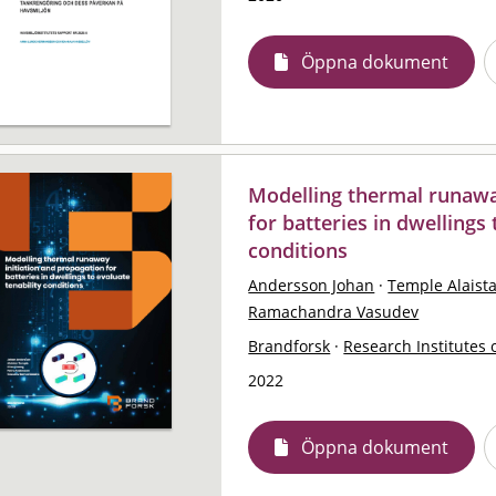
Öppna dokument
Modelling thermal runawa
for batteries in dwellings 
conditions
Andersson Johan
·
Temple Alaist
Ramachandra Vasudev
Brandforsk
·
Research Institutes 
2022
Öppna dokument