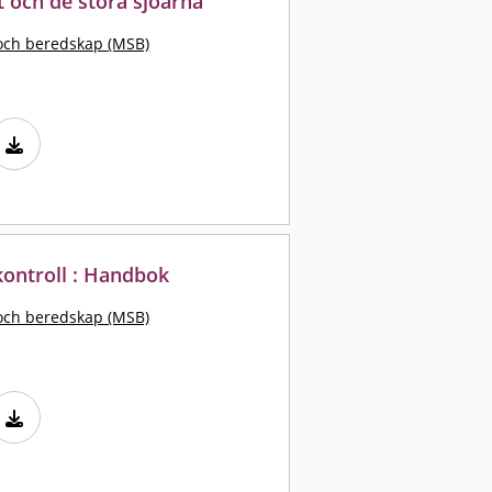
t och de stora sjöarna
och beredskap (MSB)
ontroll : Handbok
och beredskap (MSB)