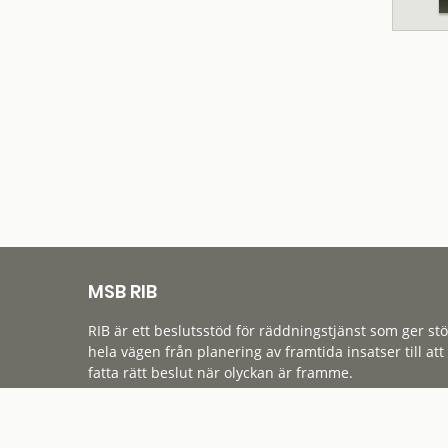
MSB RIB
RIB är ett beslutsstöd för räddningstjänst som ger st
hela vägen från planering av framtida insatser till att
fatta rätt beslut när olyckan är framme.
Tillgänglighet
Cookies