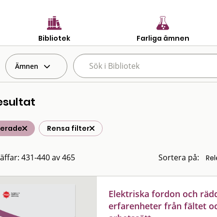
Bibliotek
Farliga ämnen
Ämnen
esultat
terade
Rensa filter
räffar: 431-440 av 465
Sortera på:
Elektriska fordon och räd
erfarenheter från fältet