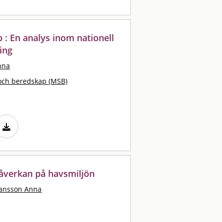
 : En analys inom nationell
ing
nna
och beredskap (MSB)
åverkan på havsmiljön
ansson Anna