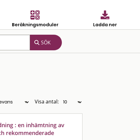
Beräkningsmoduler
Ladda ner
Visa antal:
dning : en inhämtning av
 och rekommenderade