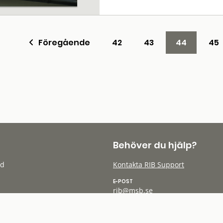
Föregående
42
43
44
45
Behöver du hjälp?
öd
Kontakta RIB Support
E-POST
rib@msb.se