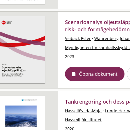
Scenarioanalys oljeutsläpp
risk- och förmågebedömn
Veibäck Ester
·
Wahrenberg Joha
Myndigheten för samhällsskydd 
2023
Öppna dokument
Tankrengöring och dess p
Hassellöv Ida-Maja
·
Lunde Herm
Havsmiljöinstitutet
2020