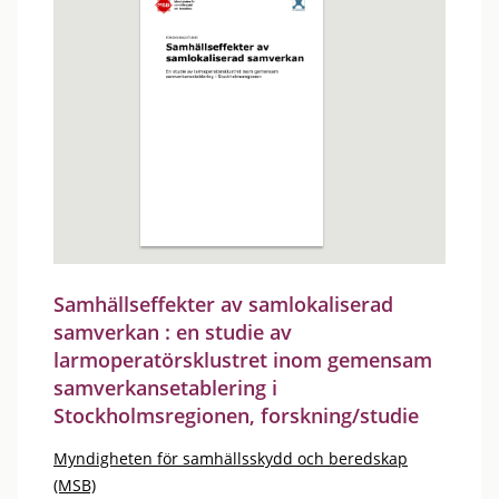
Samhällseffekter av samlokaliserad
samverkan : en studie av
larmoperatörsklustret inom gemensam
samverkansetablering i
Stockholmsregionen, forskning/studie
Myndigheten för samhällsskydd och beredskap
(MSB)