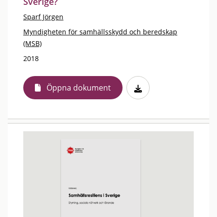
Sverige?
Sparf Jörgen
Myndigheten för samhällsskydd och beredskap
(MSB)
2018
Öppna dokument