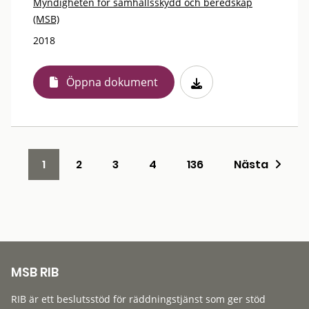
Myndigheten för samhällsskydd och beredskap
(MSB)
2018
Öppna dokument
1
2
3
4
136
Nästa
MSB RIB
RIB är ett beslutsstöd för räddningstjänst som ger stöd