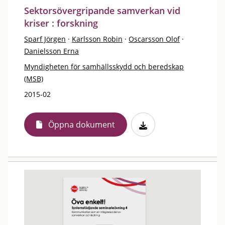
Sektorsövergripande samverkan vid
kriser : forskning
Sparf Jörgen
·
Karlsson Robin
·
Oscarsson Olof
·
Danielsson Erna
Myndigheten för samhällsskydd och beredskap
(MSB)
2015-02
Öppna dokument