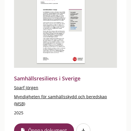
Samhällsresiliens i Sverige
Sparf Jörgen
Myndigheten för samhällsskydd och beredskap
(MSB)
2025
Öppna dokument