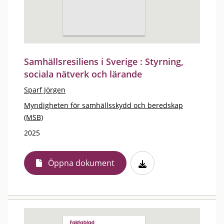
Samhällsresiliens i Sverige : Styrning,
sociala nätverk och lärande
Sparf Jörgen
Myndigheten för samhällsskydd och beredskap
(MSB)
2025
Öppna dokument