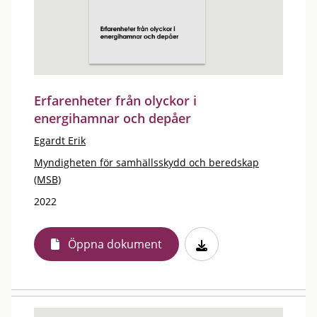
Erfarenheter från olyckor i
energihamnar och depåer
Egardt Erik
Myndigheten för samhällsskydd och beredskap
(MSB)
2022
Öppna dokument