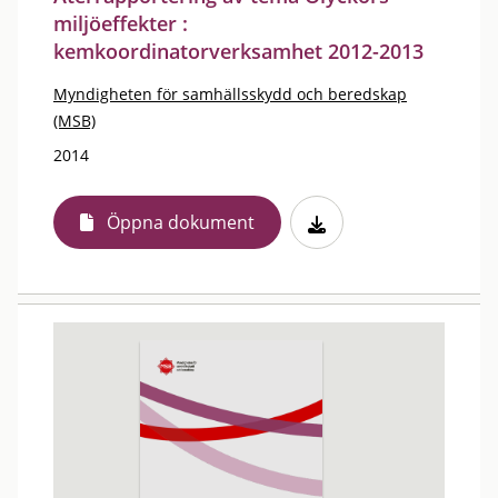
miljöeffekter :
kemkoordinatorverksamhet 2012-2013
Myndigheten för samhällsskydd och beredskap
(MSB)
2014
Öppna dokument