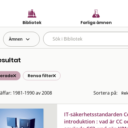
Bibliotek
Farliga ämnen
Ämnen
esultat
terade
Rensa filter
räffar: 1981-1990 av 2008
Sortera på:
IT-säkerhetsstandarden C
introduktion : vad är CC o