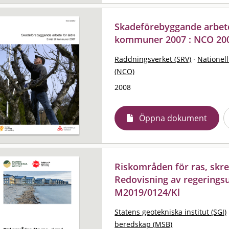
Skadeförebyggande arbete f
kommuner 2007 : NCO 20
Räddningsverket (SRV)
·
Nationell
(NCO)
2008
Öppna dokument
Riskområden för ras, skre
Redovisning av regeringsu
M2019/0124/Kl
Statens geotekniska institut (SGI)
beredskap (MSB)