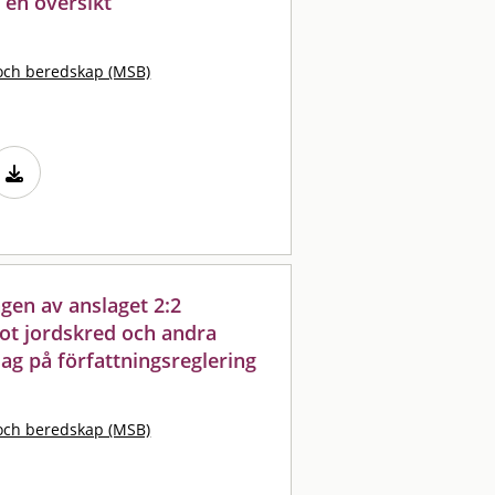
 en översikt
och beredskap (MSB)
gen av anslaget 2:2
ot jordskred och andra
slag på författningsreglering
och beredskap (MSB)