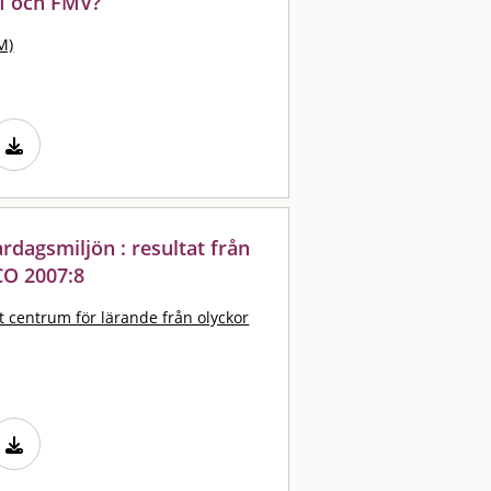
M och FMV?
M)
rdagsmiljön : resultat från
CO 2007:8
t centrum för lärande från olyckor