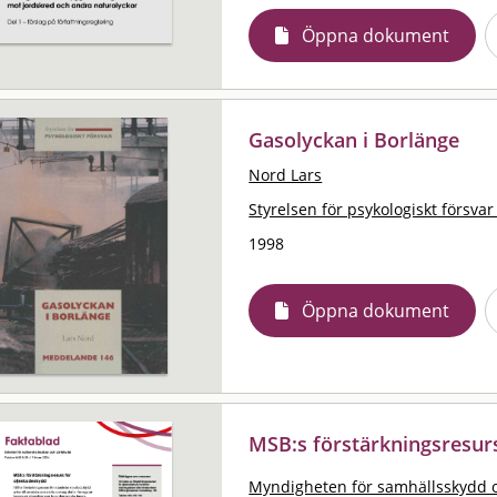
Öppna dokument
Gasolyckan i Borlänge
Nord Lars
Styrelsen för psykologiskt försvar
1998
Öppna dokument
MSB:s förstärkningsresur
Myndigheten för samhällsskydd 