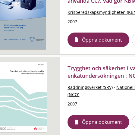
använda CC?, vad gör KB
Krisberedskapsmyndigheten (KB
2007
Öppna dokument
Trygghet och säkerhet i va
enkätundersökningen : N
Räddningsverket (SRV)
·
Nationell
(NCO)
2007
Öppna dokument