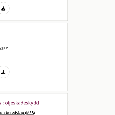
 (SPF)
s : oljeskadeskydd
och beredskap (MSB)