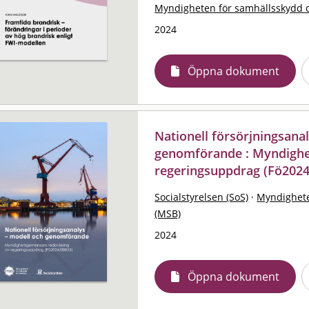
Myndigheten för samhällsskydd 
2024
Öppna dokument
Nationell försörjningsana
genomförande : Myndigh
regeringsuppdrag (Fö2024
Socialstyrelsen (SoS)
·
Myndighete
(MSB)
2024
Öppna dokument