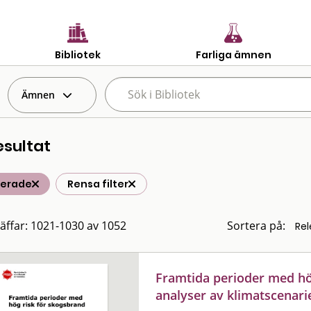
Bibliotek
Farliga ämnen
Ämnen
esultat
terade
Rensa filter
räffar: 1021-1030 av 1052
Sortera på:
Framtida perioder med hög
analyser av klimatscenari