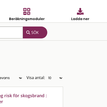
Beräkningsmoduler
Ladda ner
Visa antal:
 risk för skogsbrand :
er