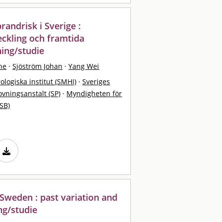
andrisk i Sverige :
eckling och framtida
ning/studie
ne
·
Sjöström Johan
·
Yang Wei
logiska institut (SMHI)
·
Sveriges
ovningsanstalt (SP)
·
Myndigheten för
SB)
 Sweden : past variation and
ng/studie