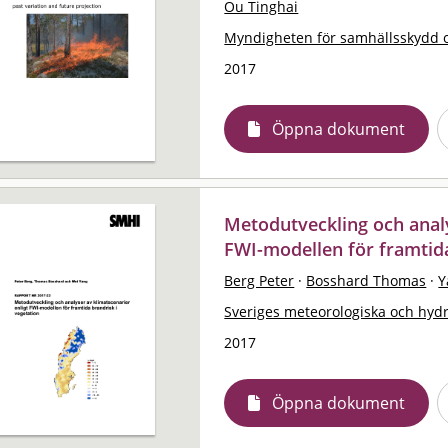
Ou Tinghai
Myndigheten för samhällsskydd 
2017
Öppna dokument
Metodutveckling och analy
FWI-modellen för framtida
Berg Peter
·
Bosshard Thomas
·
Y
Sveriges meteorologiska och hydro
2017
Öppna dokument