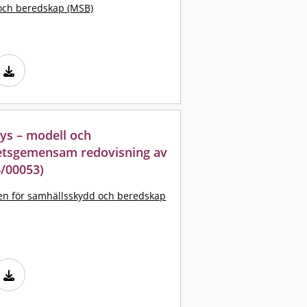
och beredskap (MSB)
lys – modell och
etsgemensam redovisning av
/00053)
n för samhällsskydd och beredskap