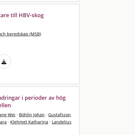
are till HBV-skog
och beredskap (MSB)
ndringar i perioder av hög
ellen
ang Wei
·
Böhlin Johan
·
Gustafsson
Sara
·
Klehmet Katharina
·
Landelius