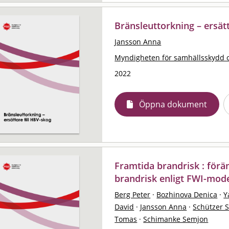
Bränsleuttorkning – ersätt
Jansson Anna
Myndigheten för samhällsskydd 
2022
Öppna dokument
Framtida brandrisk : förä
brandrisk enligt FWI-mod
Berg Peter
·
Bozhinova Denica
·
Y
David
·
Jansson Anna
·
Schützer 
Tomas
·
Schimanke Semjon