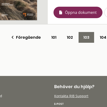
Öppna dokument
Föregående
101
102
103
104
Behöver du hjälp?
öd
Kontakta RIB Support
E-POST