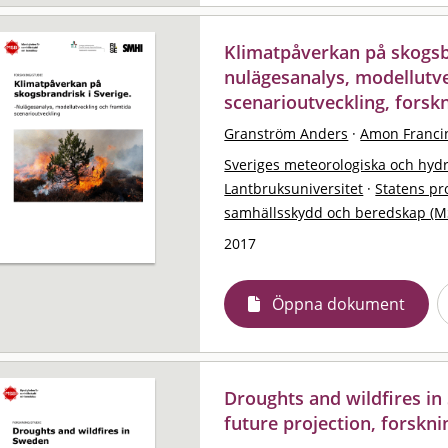
Klimatpåverkan på skogsbr
nulägesanalys, modellutv
scenarioutveckling, forsk
Granström Anders
·
Amon Franci
Sveriges meteorologiska och hydro
Lantbruksuniversitet
·
Statens pr
samhällsskydd och beredskap (M
2017
Öppna dokument
Droughts and wildfires in
future projection, forskni