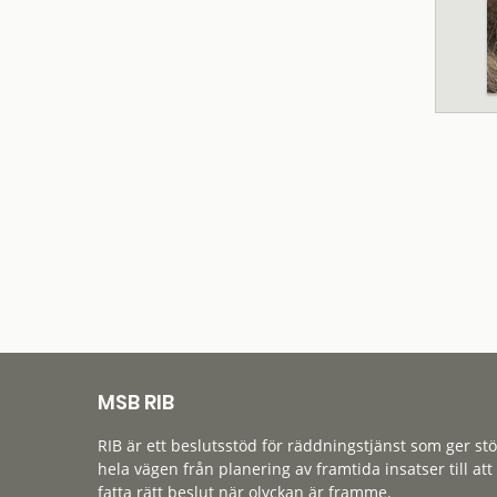
MSB RIB
RIB är ett beslutsstöd för räddningstjänst som ger st
hela vägen från planering av framtida insatser till att
fatta rätt beslut när olyckan är framme.