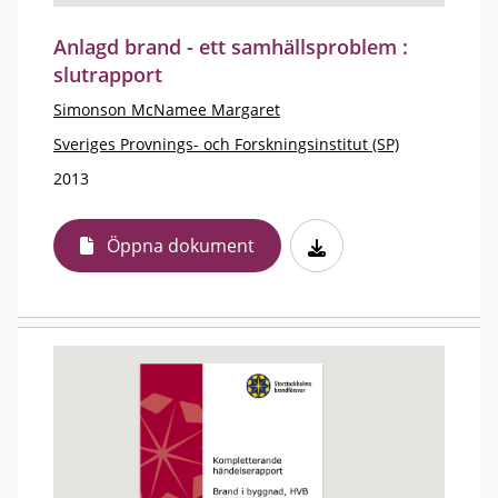
Anlagd brand - ett samhällsproblem :
slutrapport
Simonson McNamee Margaret
Sveriges Provnings- och Forskningsinstitut (SP)
2013
Öppna dokument