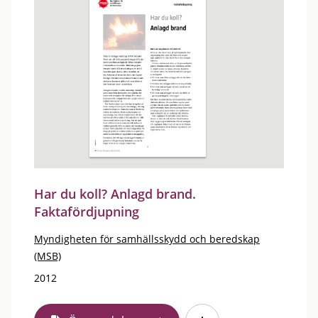
Har du koll? Anlagd brand.
Faktafördjupning
Myndigheten för samhällsskydd och beredskap
(MSB)
2012