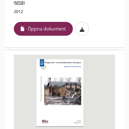
(MSB)
2012
Öppna dokument