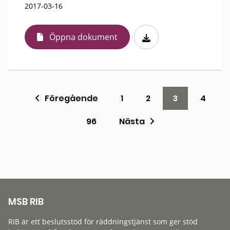
2017-03-16
Öppna dokument
Föregående
1
2
3
4
96
Nästa
MSB RIB
RIB är ett beslutsstöd för räddningstjänst som ger stöd