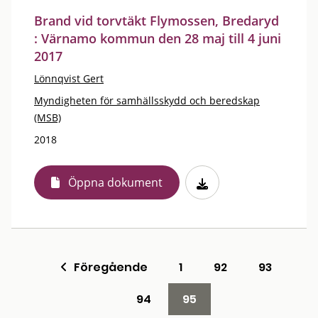
Brand vid torvtäkt Flymossen, Bredaryd
: Värnamo kommun den 28 maj till 4 juni
2017
Lönnqvist Gert
Myndigheten för samhällsskydd och beredskap
(MSB)
2018
Öppna dokument
Föregående
1
92
93
94
95