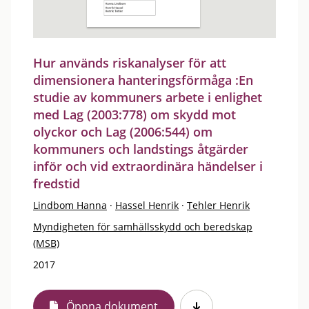
Hur används riskanalyser för att
dimensionera hanteringsförmåga :En
studie av kommuners arbete i enlighet
med Lag (2003:778) om skydd mot
olyckor och Lag (2006:544) om
kommuners och landstings åtgärder
inför och vid extraordinära händelser i
fredstid
Lindbom Hanna
·
Hassel Henrik
·
Tehler Henrik
Myndigheten för samhällsskydd och beredskap
(MSB)
2017
Öppna dokument