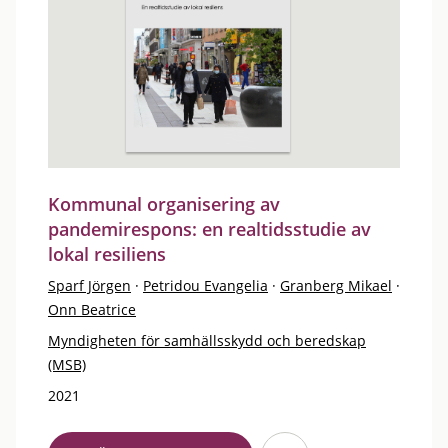
Kommunal organisering av
pandemirespons: en realtidsstudie av
lokal resiliens
Sparf Jörgen
·
Petridou Evangelia
·
Granberg Mikael
·
Onn Beatrice
Myndigheten för samhällsskydd och beredskap
(MSB)
2021