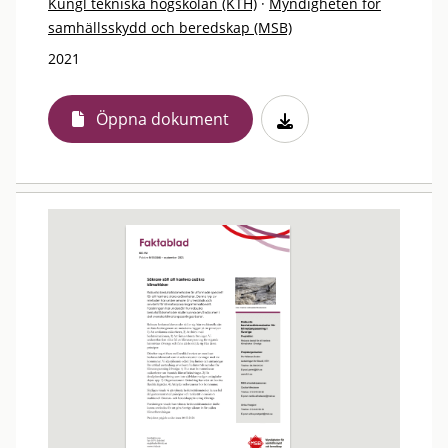
Kungl tekniska högskolan (KTH)
·
Myndigheten för
samhällsskydd och beredskap (MSB)
2021
Öppna dokument