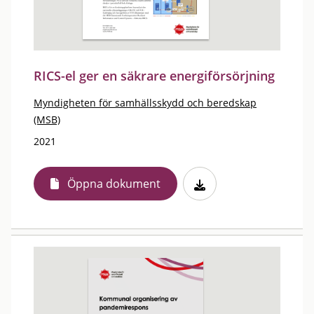
RICS-el ger en säkrare energiförsörjning
Myndigheten för samhällsskydd och beredskap
(MSB)
2021
Öppna dokument