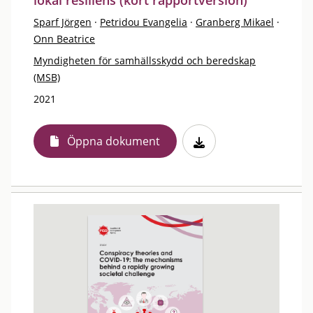
lokal resiliens (kort rapportversion)
Sparf Jörgen
·
Petridou Evangelia
·
Granberg Mikael
·
Onn Beatrice
Myndigheten för samhällsskydd och beredskap
(MSB)
2021
Öppna dokument