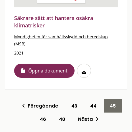
Säkrare sätt att hantera osäkra
klimatrisker
Myndigheten för samhällsskydd och beredskap
(MSB)
2021
Öppna dokument
Föregående
43
44
45
46
48
Nästa