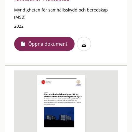
Myndigheten för samhällsskydd och beredskap
(MSB)
2022
Öppna dokument