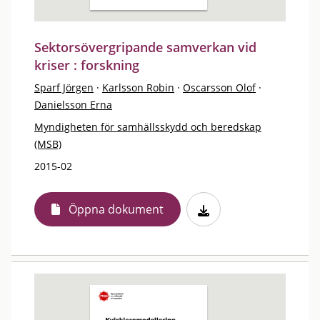
Sektorsövergripande samverkan vid
kriser : forskning
Sparf Jörgen
·
Karlsson Robin
·
Oscarsson Olof
·
Danielsson Erna
Myndigheten för samhällsskydd och beredskap
(MSB)
2015-02
Öppna dokument