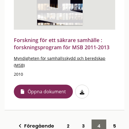
Forskning för ett säkrare samhälle :
forskningsprogram för MSB 2011-2013
Myndigheten för samhällsskydd och beredskap
(MSB)
2010
Öppna dokument
Föregående
2
3
4
5