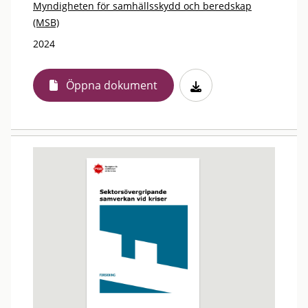
Myndigheten för samhällsskydd och beredskap
(MSB)
2024
Öppna dokument