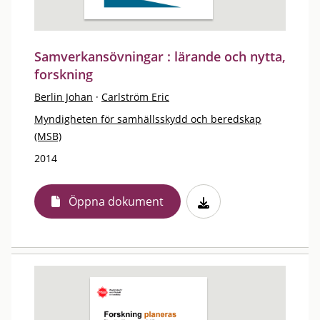
Samverkansövningar : lärande och nytta,
forskning
Berlin Johan
·
Carlström Eric
Myndigheten för samhällsskydd och beredskap
(MSB)
2014
Öppna dokument