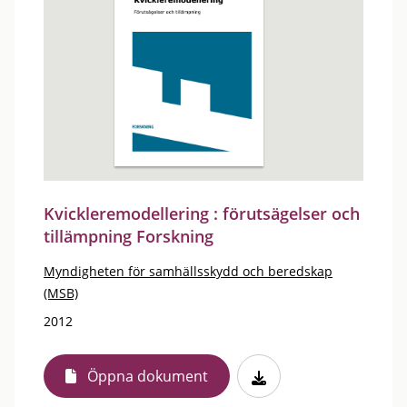
Kvickleremodellering : förutsägelser och
tillämpning Forskning
Myndigheten för samhällsskydd och beredskap
(MSB)
2012
Öppna dokument