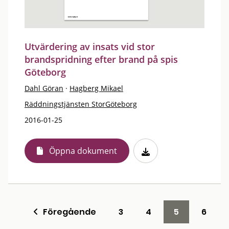
Utvärdering av insats vid stor
brandspridning efter brand på spis
Göteborg
Dahl Göran
·
Hagberg Mikael
Räddningstjänsten StorGöteborg
2016-01-25
Öppna dokument
Föregående
3
4
5
6