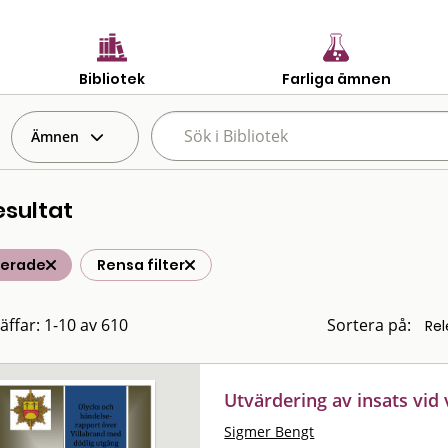
Bibliotek
Farliga ämnen
Ämnen
esultat
terade
Rensa filter
räffar: 1-10 av 610
Sortera på:
Utvärdering av insats vid
Sigmer Bengt