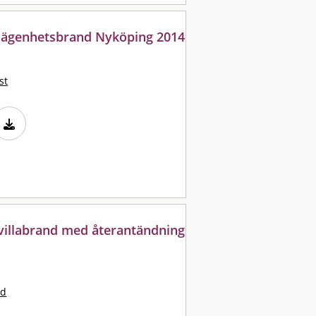
d lägenhetsbrand Nyköping 2014
st
 villabrand med återantändning
nd