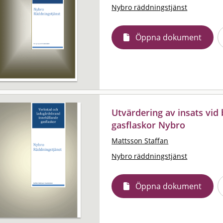
Nybro räddningstjänst
Öppna dokument
Utvärdering av insats vid
gasflaskor Nybro
Mattsson Staffan
Nybro räddningstjänst
Öppna dokument