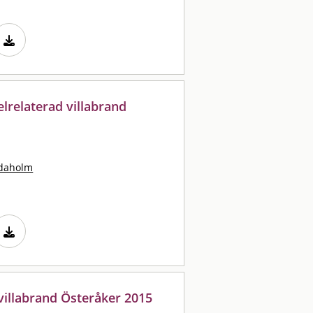
elrelaterad villabrand
idaholm
 villabrand Österåker 2015