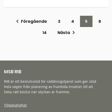
Föregående
3
4
5
6
14
Nästa
MSB RIB
RIB är ett beslutsstöd för räddningstjänst som ger stöd
hela vägen från planering av framtida insatser till att
fatta rätt beslut när olyckan är framme.
Tillgänglighet