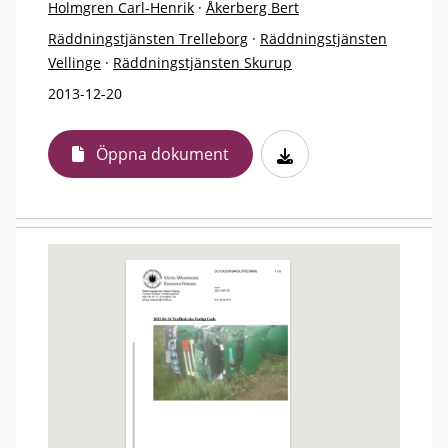
Holmgren Carl-Henrik
·
Åkerberg Bert
Räddningstjänsten Trelleborg
·
Räddningstjänsten
Vellinge
·
Räddningstjänsten Skurup
2013-12-20
Öppna dokument