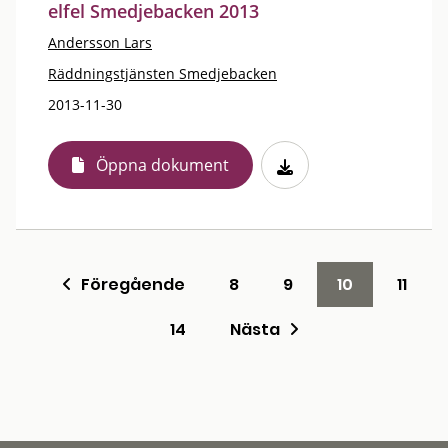
elfel Smedjebacken 2013
Andersson Lars
Räddningstjänsten Smedjebacken
2013-11-30
Öppna dokument
Föregående
8
9
10
11
14
Nästa