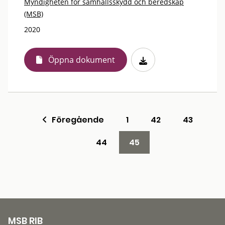
Myndigheten för samhällsskydd och beredskap
(MSB)
2020
Öppna dokument
Föregående
1
42
43
44
45
MSB RIB