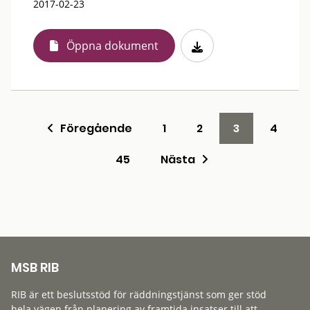
2017-02-23
Öppna dokument
Föregående
1
2
3
4
45
Nästa
MSB RIB
RIB är ett beslutsstöd för räddningstjänst som ger stöd
hela vägen från planering av framtida insatser till att