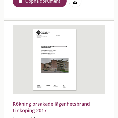
Öppna dokument
Rökning orsakade lägenhetsbrand
Linköping 2017