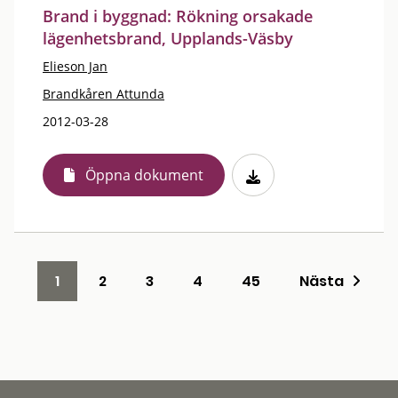
Brand i byggnad: Rökning orsakade
lägenhetsbrand, Upplands-Väsby
Elieson Jan
Brandkåren Attunda
2012-03-28
Öppna dokument
1
2
3
4
45
Nästa