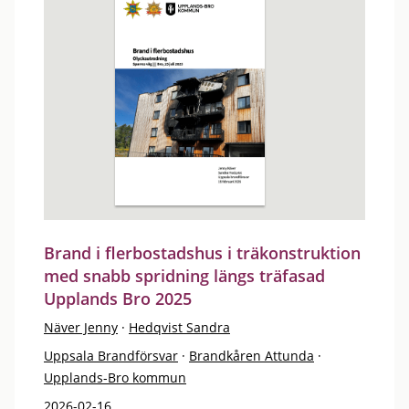
Brand i flerbostadshus i träkonstruktion
med snabb spridning längs träfasad
Upplands Bro 2025
Näver Jenny
·
Hedqvist Sandra
Uppsala Brandförsvar
·
Brandkåren Attunda
·
Upplands-Bro kommun
2026-02-16