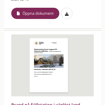
Öppna dokument
Brand på fjällstation i väglöst land -