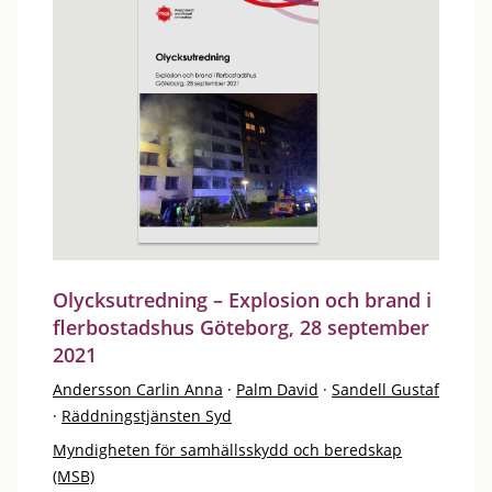
Olycksutredning – Explosion och brand i
flerbostadshus Göteborg, 28 september
2021
Andersson Carlin Anna
·
Palm David
·
Sandell Gustaf
·
Räddningstjänsten Syd
Myndigheten för samhällsskydd och beredskap
(MSB)