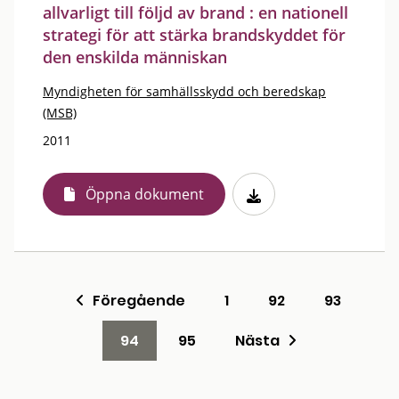
allvarligt till följd av brand : en nationell
strategi för att stärka brandskyddet för
den enskilda människan
Myndigheten för samhällsskydd och beredskap
(MSB)
2011
Öppna dokument
Föregående
1
92
93
94
95
Nästa