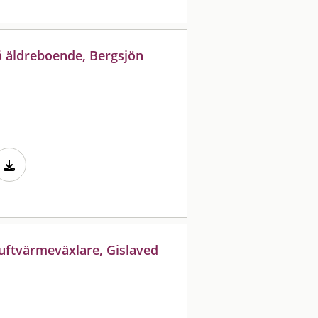
å äldreboende, Bergsjön
luftvärmeväxlare, Gislaved