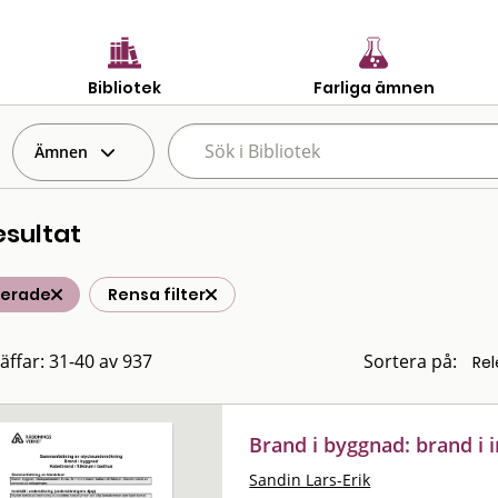
Bibliotek
Farliga ämnen
Ämnen
esultat
terade
Rensa filter
räffar: 31-40 av 937
Sortera på:
Brand i byggnad: brand i
Sandin Lars-Erik