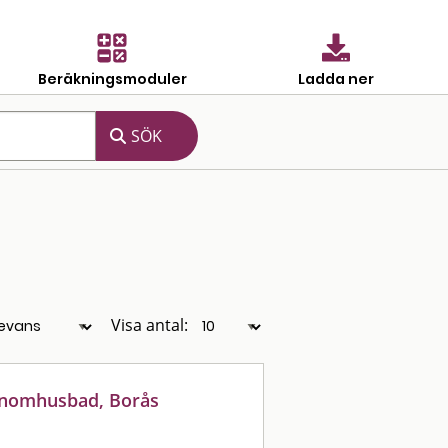
Beräkningsmoduler
Ladda ner
Visa antal:
 inomhusbad, Borås