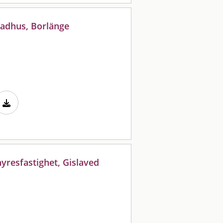
radhus, Borlänge
hyresfastighet, Gislaved