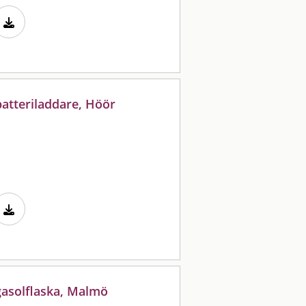
batteriladdare, Höör
gasolflaska, Malmö