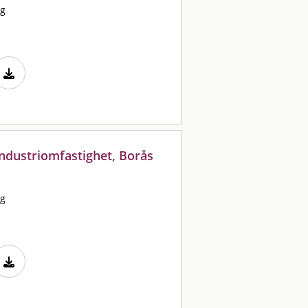
rg
industriomfastighet, Borås
rg