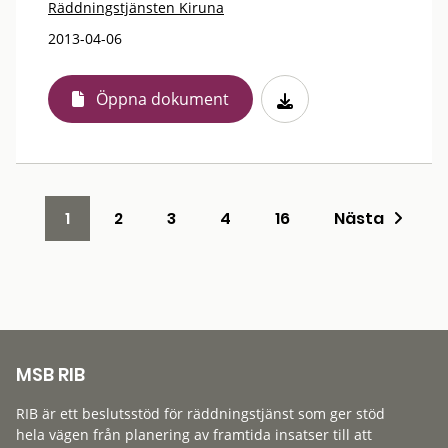
Räddningstjänsten Kiruna
2013-04-06
Öppna dokument
1
2
3
4
16
Nästa
MSB RIB
RIB är ett beslutsstöd för räddningstjänst som ger stöd
hela vägen från planering av framtida insatser till att