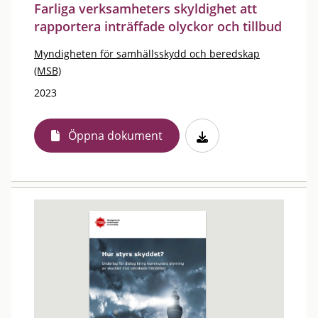
Farliga verksamheters skyldighet att
rapportera inträffade olyckor och tillbud
Myndigheten för samhällsskydd och beredskap
(MSB)
2023
Öppna dokument