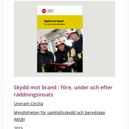
Skydd mot brand : före, under och efter
räddningsinsats
Uneram Cecilia
Myndigheten för samhällsskydd och beredskap
(MSB)
2015