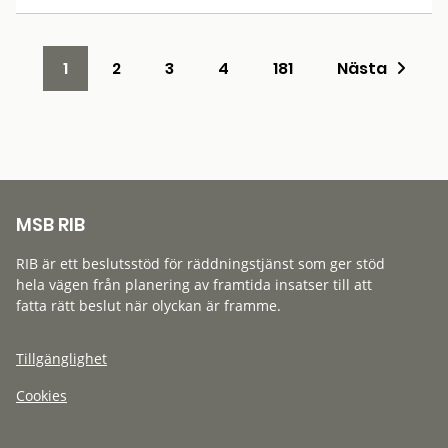
1
2
3
4
181
Nästa
MSB RIB
RIB är ett beslutsstöd för räddningstjänst som ger stöd
hela vägen från planering av framtida insatser till att
fatta rätt beslut när olyckan är framme.
Tillgänglighet
Cookies