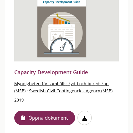
Capacity Development Guide
Myndigheten för samhällsskydd och beredskap
(MSB)
·
Swedish Civil Contingencies Agency (MSB)
2019
Öppna dokument