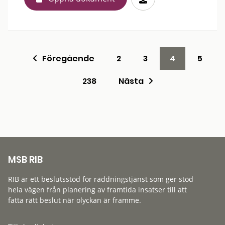
Föregående
2
3
4
5
238
Nästa
MSB RIB
RIB är ett beslutsstöd för räddningstjänst som ger stöd
hela vägen från planering av framtida insatser till att
fatta rätt beslut när olyckan är framme.