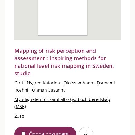
Mapping of risk perception and
assessment : Inspiring methods for
national level risk mapping in Sweden,
studie
Giritli Nygren Katarina
·
Olofsson Anna
·
Pramanik
Roshni
·
Öhman Susanna
Myndigheten för samhällsskydd och beredskap
(MSB)
2018
Öppna dokument