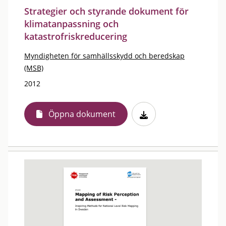
Strategier och styrande dokument för
klimatanpassning och
katastrofriskreducering
Myndigheten för samhällsskydd och beredskap
(MSB)
2012
Öppna dokument