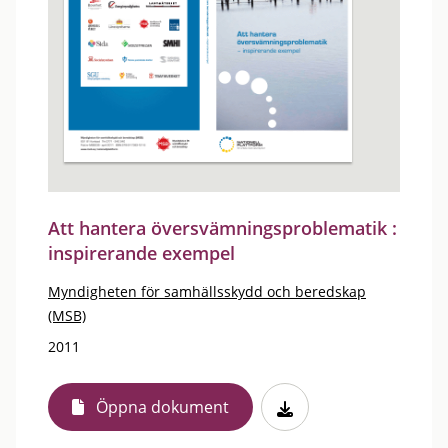
Att hantera översvämningsproblematik :
inspirerande exempel
Myndigheten för samhällsskydd och beredskap
(MSB)
2011
Öppna dokument