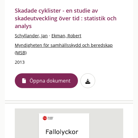
Skadade cyklister - en studie av
skadeutveckling över tid : statistik och
analys
Schyllander, Jan
·
Ekman, Robert
Myndigheten för samhällsskydd och beredskap
(MSB)
2013
Öppna dokument