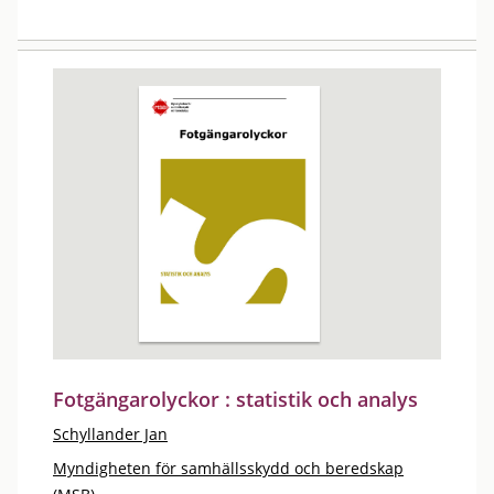
Fotgängarolyckor : statistik och analys
Schyllander Jan
Myndigheten för samhällsskydd och beredskap