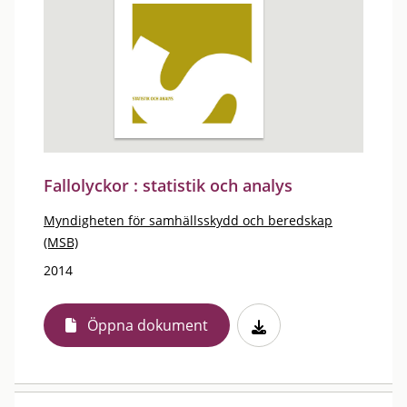
Fallolyckor : statistik och analys
Myndigheten för samhällsskydd och beredskap
(MSB)
2014
Öppna dokument