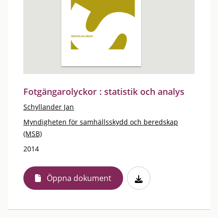
Fotgängarolyckor : statistik och analys
Schyllander Jan
Myndigheten för samhällsskydd och beredskap
(MSB)
2014
Öppna dokument