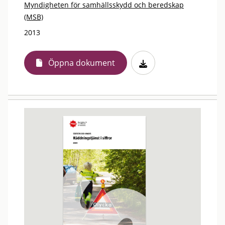
Myndigheten för samhällsskydd och beredskap
(MSB)
2013
Öppna dokument