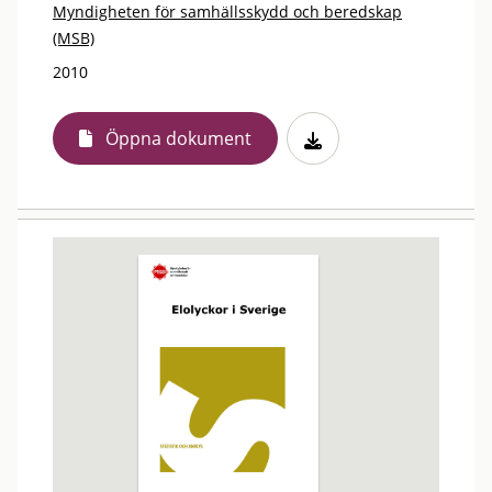
Myndigheten för samhällsskydd och beredskap
(MSB)
2010
Öppna dokument