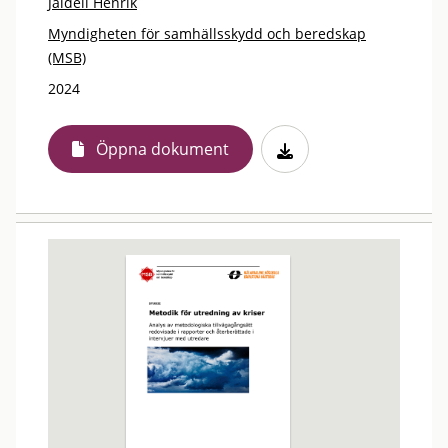
Jaldell Henrik
Myndigheten för samhällsskydd och beredskap
(MSB)
2024
Öppna dokument