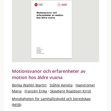
Motionsvanor och erfarenheter av
motion hos äldre vuxna
Benka Wallén Martin
·
Ståhle Agneta
·
Hagströmer
Maria
·
Franzén Erika
·
Skavberg Roaldsen Kirsti
Myndigheten för samhällsskydd och beredskap
(MSB)