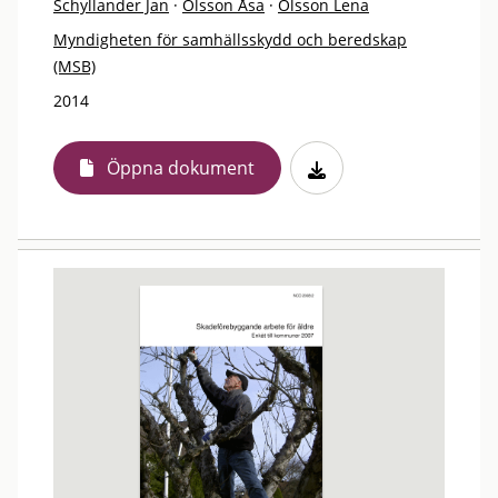
Schyllander Jan
·
Olsson Åsa
·
Olsson Lena
Myndigheten för samhällsskydd och beredskap
(MSB)
2014
Öppna dokument