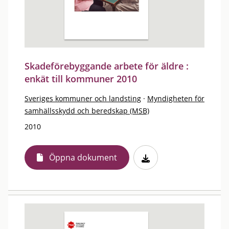
Skadeförebyggande arbete för äldre :
enkät till kommuner 2010
Sveriges kommuner och landsting
·
Myndigheten för
samhällsskydd och beredskap (MSB)
2010
Öppna dokument