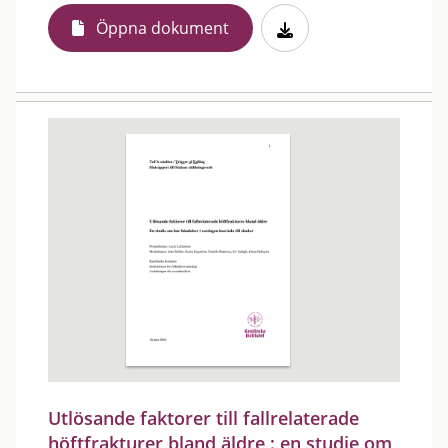
Öppna dokument
Utlösande faktorer till fallrelaterade
höftfrakturer bland äldre : en studie om