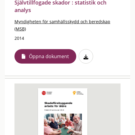
Självtillfogade skador : statistik och
analys
Myndigheten för samhällsskydd och beredskap
(MSB)
2014
Öppna dokument