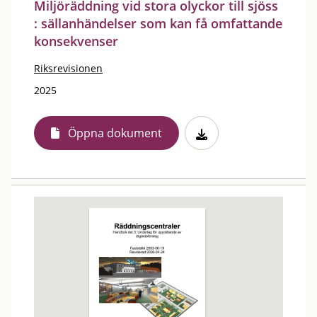
Miljöräddning vid stora olyckor till sjöss
: sällanhändelser som kan få omfattande
konsekvenser
Riksrevisionen
2025
Öppna dokument