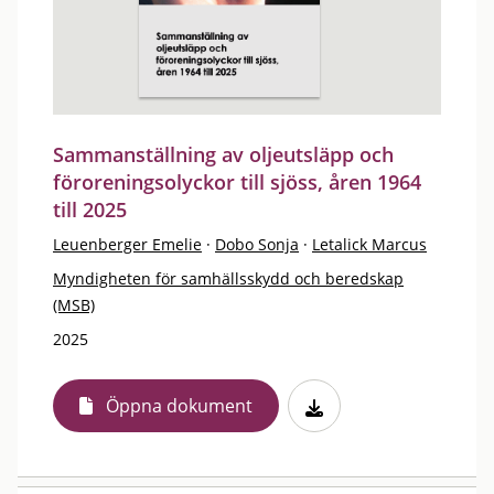
Sammanställning av oljeutsläpp och
föroreningsolyckor till sjöss, åren 1964
till 2025
Leuenberger Emelie
·
Dobo Sonja
·
Letalick Marcus
Myndigheten för samhällsskydd och beredskap
(MSB)
2025
Öppna dokument