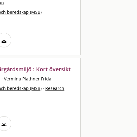
an
och beredskap (MSB)
rgårdsmiljö : Kort översikt
t
·
Vermina Plathner Frida
och beredskap (MSB)
·
Research