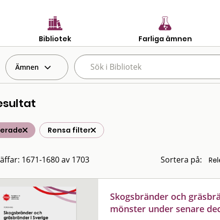
Bibliotek
Farliga ämnen
Ämnen
esultat
terade
Rensa filter
räffar: 1671-1680 av 1703
Sortera på:
Skogsbränder och gräsbrän
mönster under senare de