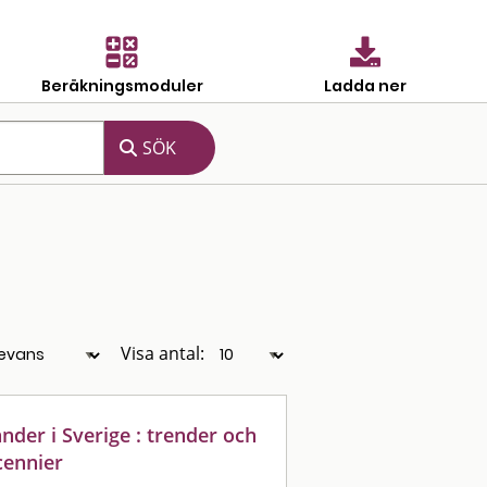
Beräkningsmoduler
Ladda ner
Visa antal:
der i Sverige : trender och
cennier