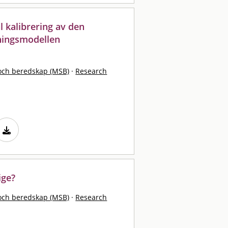
l kalibrering av den
ningsmodellen
och beredskap (MSB)
·
Research
ige?
och beredskap (MSB)
·
Research