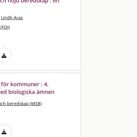
ch höjd beredskap : en
Lindh Aras
 (FOI)
 för kommuner : 4.
med biologiska ämnen
och beredskap (MSB)