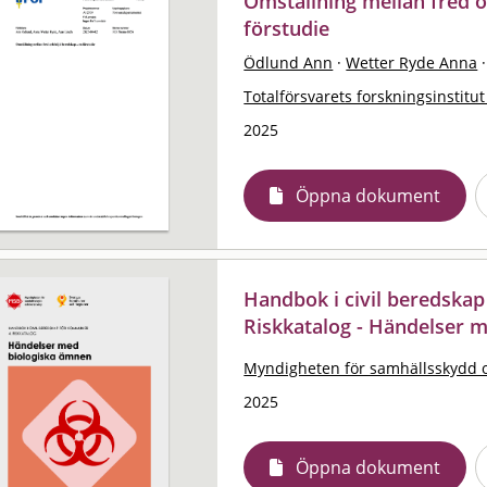
Omställning mellan fred o
förstudie
Ödlund Ann
·
Wetter Ryde Anna
·
Totalförsvarets forskningsinstitut
2025
Öppna dokument
Handbok i civil beredskap
Riskkatalog - Händelser 
Myndigheten för samhällsskydd 
2025
Öppna dokument