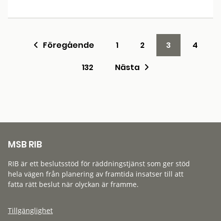
Föregående
1
2
3
4
132
Nästa
MSB RIB
RIB är ett beslutsstöd för räddningstjänst som ger stöd
hela vägen från planering av framtida insatser till att
fatta rätt beslut när olyckan är framme.
Tillgänglighet