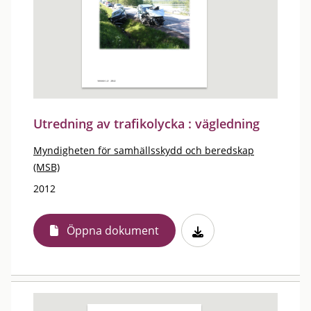
Utredning av trafikolycka : vägledning
Myndigheten för samhällsskydd och beredskap
(MSB)
2012
Öppna dokument