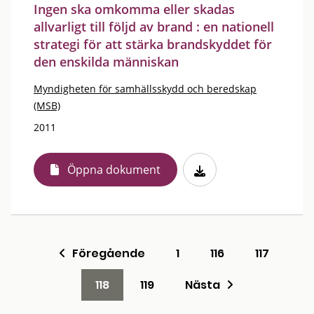
Ingen ska omkomma eller skadas
allvarligt till följd av brand : en nationell
strategi för att stärka brandskyddet för
den enskilda människan
Myndigheten för samhällsskydd och beredskap
(MSB)
2011
Öppna dokument
Föregående
1
116
117
118
119
Nästa