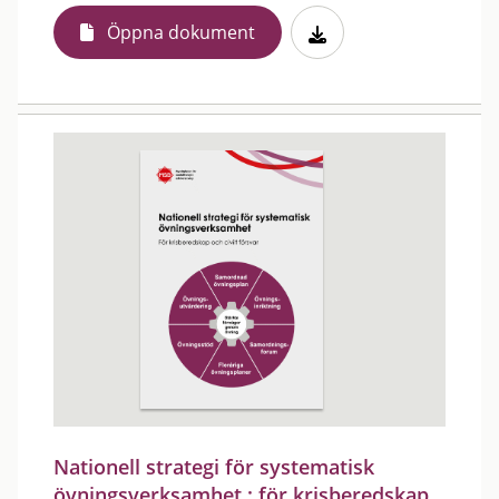
Öppna dokument
Nationell strategi för systematisk
övningsverksamhet : för krisberedskap