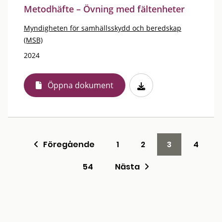
Metodhäfte – Övning med fältenheter
Myndigheten för samhällsskydd och beredskap
(MSB)
2024
Öppna dokument
Föregående
1
2
3
4
54
Nästa