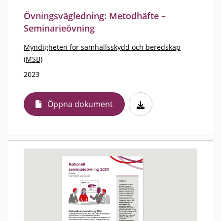
Övningsvägledning: Metodhäfte –
Seminarieövning
Myndigheten för samhällsskydd och beredskap
(MSB)
2023
Öppna dokument