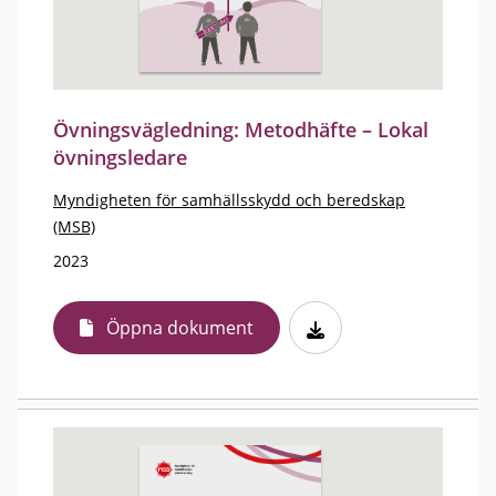
Övningsvägledning: Metodhäfte – Lokal
övningsledare
Myndigheten för samhällsskydd och beredskap
(MSB)
2023
Öppna dokument