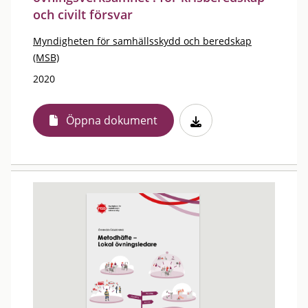
och civilt försvar
Myndigheten för samhällsskydd och beredskap
(MSB)
2020
Öppna dokument