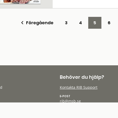
Föregående
3
4
5
6
Behöver du hjälp?
öd
Kontakta RIB Support
E-POST
rib@msb.se