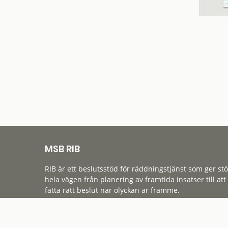
MSB RIB
RIB är ett beslutsstöd för räddningstjänst som ger st
hela vägen från planering av framtida insatser till att
fatta rätt beslut när olyckan är framme.
Tillgänglighet
Cookies