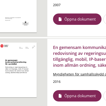
2007
Öppna dokument
En gemensam kommunikati
redovisning av regerings
tillgänglig, mobil, IP-ba
inom allmän ordning, säk
Myndigheten för samhällsskydd 
2016
Öppna dokument