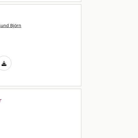
Sund Björn
r