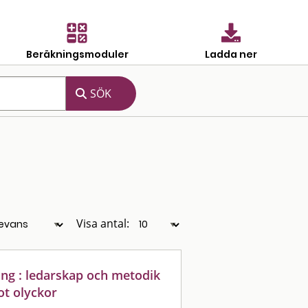
Beräkningsmoduler
Ladda ner
Visa antal:
ing : ledarskap och metodik
ot olyckor