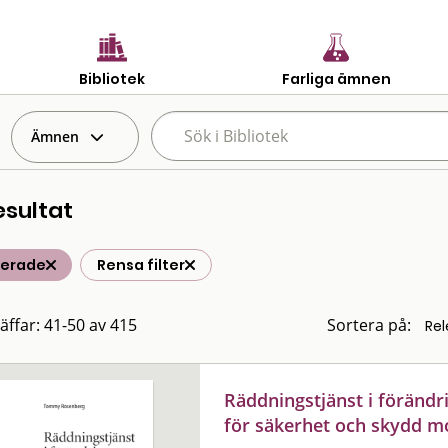
Bibliotek
Farliga ämnen
Ämnen
esultat
terade
Rensa filter
räffar: 41-50 av 415
Sortera på:
Räddningstjänst i förändr
för säkerhet och skydd m