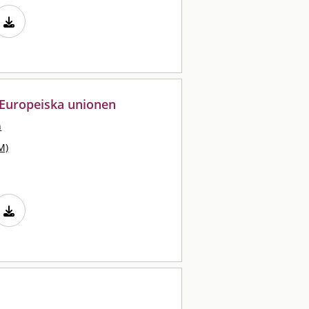
 Europeiska unionen
n
M)