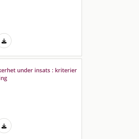
het under insats : kriterier
ing