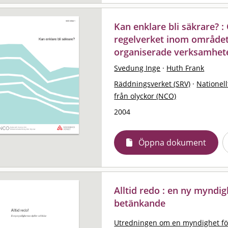
Kan enklare bli säkrare? :
regelverket inom området 
organiserade verksamhete
Svedung Inge
·
Huth Frank
Räddningsverket (SRV)
·
Nationell
från olyckor (NCO)
2004
Öppna dokument
Alltid redo : en ny myndig
betänkande
Utredningen om en myndighet fö