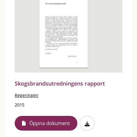
Skogsbrandsutredningens rapport
Regeringen
2015
Öppna dokument