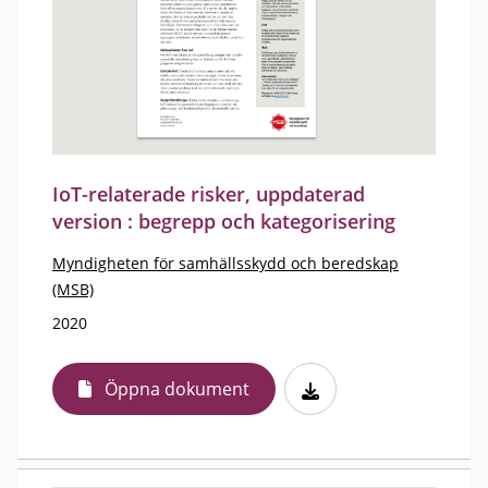
IoT-relaterade risker, uppdaterad
version : begrepp och kategorisering
Myndigheten för samhällsskydd och beredskap
(MSB)
2020
Öppna dokument