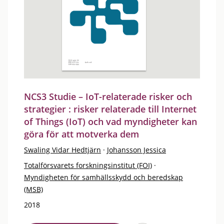
NCS3 Studie – IoT-relaterade risker och
strategier : risker relaterade till Internet
of Things (IoT) och vad myndigheter kan
göra för att motverka dem
Swaling Vidar Hedtjärn
·
Johansson Jessica
Totalförsvarets forskningsinstitut (FOI)
·
Myndigheten för samhällsskydd och beredskap
(MSB)
2018