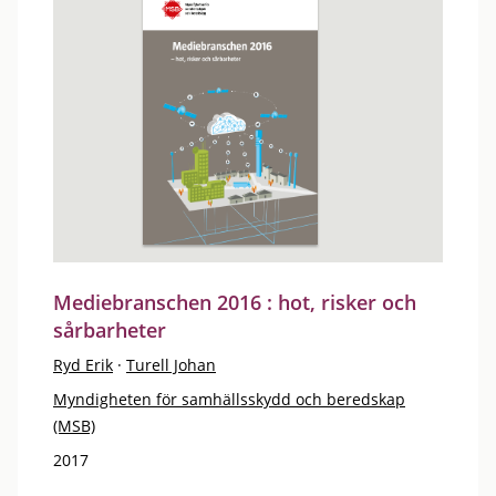
Mediebranschen 2016 : hot, risker och
sårbarheter
Ryd Erik
·
Turell Johan
Myndigheten för samhällsskydd och beredskap
(MSB)
2017