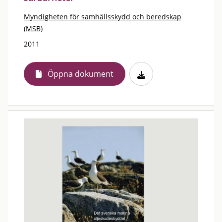
Myndigheten för samhällsskydd och beredskap
(MSB)
2011
Öppna dokument