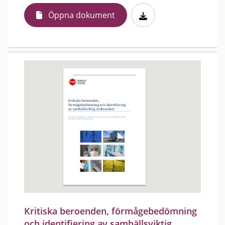
Öppna dokument
Kritiska beroenden, förmågebedömning
och identifiering av samhällsviktig