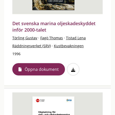
Det svenska marina oljeskadeskyddet
inför 2000-talet
Törling Gustav
·
Fagö Thomas
·
Tistad Lena
Räddningsverket (SRV)
·
Kustbevakningen
1996
Öppna dokument