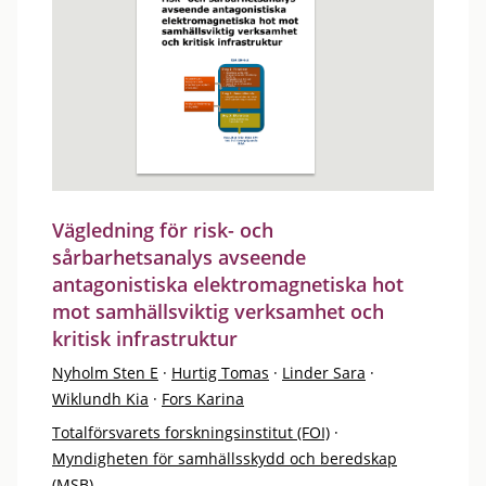
Vägledning för risk- och
sårbarhetsanalys avseende
antagonistiska elektromagnetiska hot
mot samhällsviktig verksamhet och
kritisk infrastruktur
Nyholm Sten E
·
Hurtig Tomas
·
Linder Sara
·
Wiklundh Kia
·
Fors Karina
Totalförsvarets forskningsinstitut (FOI)
·
Myndigheten för samhällsskydd och beredskap
(MSB)