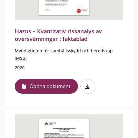
Hazus – Kvantitativ riskanalys av
översvämningar : faktablad
Myndigheten för samhällsskydd och beredskap
(MSB)
2020
Öppna dokument