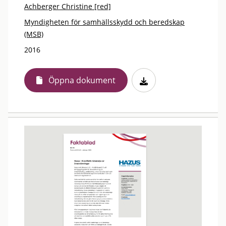
Achberger Christine [red]
Myndigheten för samhällsskydd och beredskap
(MSB)
2016
Öppna dokument