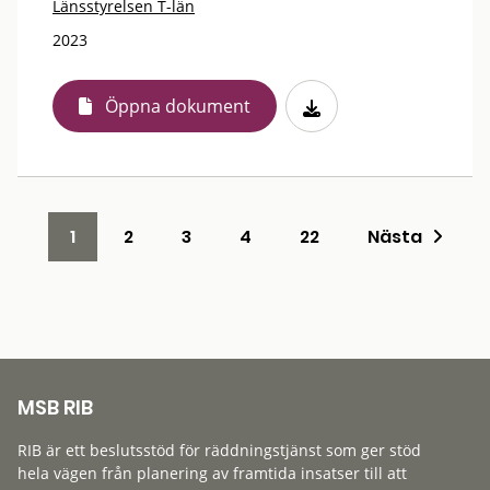
Länsstyrelsen T-län
2023
Öppna dokument
1
2
3
4
22
Nästa
MSB RIB
RIB är ett beslutsstöd för räddningstjänst som ger stöd
hela vägen från planering av framtida insatser till att