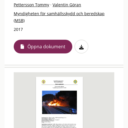
Pettersson Tommy
·
Valentin Göran
Myndigheten för samhällsskydd och beredskap
(MSB)
2017
Öppna dokument