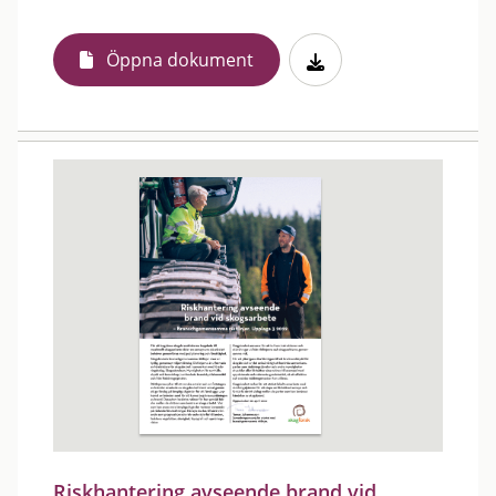
Öppna dokument
Riskhantering avseende brand vid