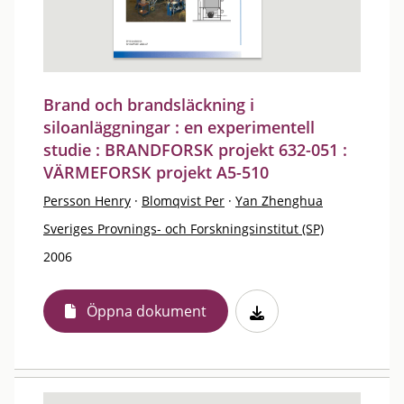
Brand och brandsläckning i
siloanläggningar : en experimentell
studie : BRANDFORSK projekt 632-051 :
VÄRMEFORSK projekt A5-510
Persson Henry
·
Blomqvist Per
·
Yan Zhenghua
Sveriges Provnings- och Forskningsinstitut (SP)
2006
Öppna dokument