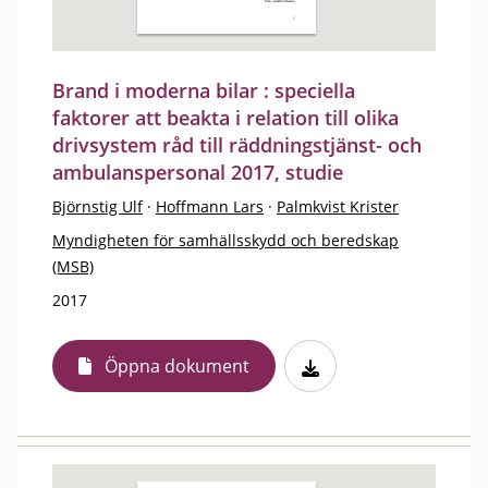
Brand i moderna bilar : speciella
faktorer att beakta i relation till olika
drivsystem råd till räddningstjänst- och
ambulanspersonal 2017, studie
Björnstig Ulf
·
Hoffmann Lars
·
Palmkvist Krister
Myndigheten för samhällsskydd och beredskap
(MSB)
2017
Öppna dokument