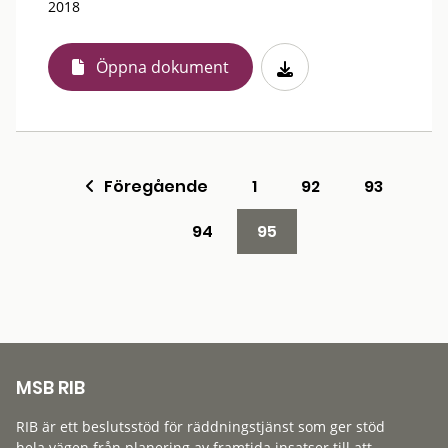
2018
Öppna dokument
Föregående
1
92
93
94
95
MSB RIB
RIB är ett beslutsstöd för räddningstjänst som ger stöd
hela vägen från planering av framtida insatser till att