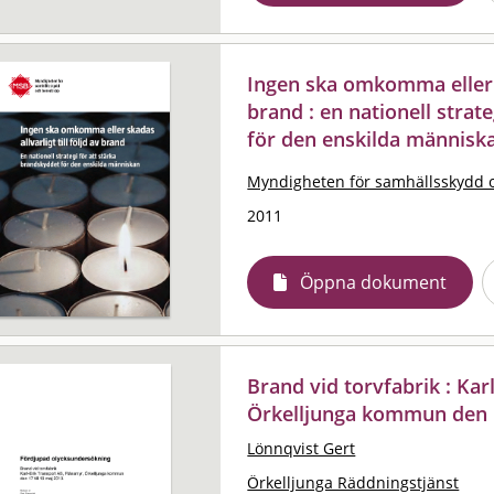
Ingen ska omkomma eller sk
brand : en nationell strat
för den enskilda människ
Myndigheten för samhällsskydd 
2011
Öppna dokument
Brand vid torvfabrik : Kar
Örkelljunga kommun den 1
Lönnqvist Gert
Örkelljunga Räddningstjänst