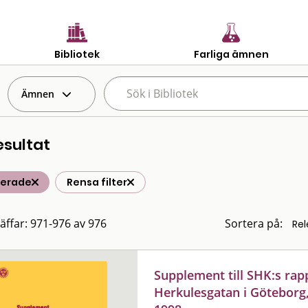
Bibliotek
Farliga ämnen
Ämnen
esultat
terade
Rensa filter
räffar: 971-976 av 976
Sortera på:
Supplement till SHK:s rap
Herkulesgatan i Göteborg,