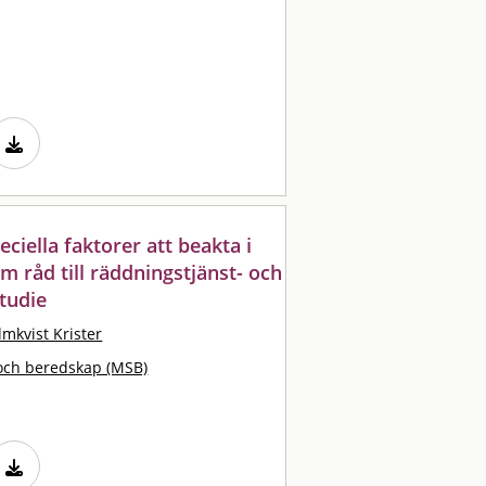
eciella faktorer att beakta i
tem råd till räddningstjänst- och
tudie
lmkvist Krister
och beredskap (MSB)