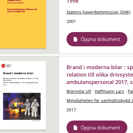
1998
Statens haverikommission (SHK)
2001
Öppna dokument
Brand i moderna bilar : sp
relation till olika drivsys
ambulanspersonal 2017, s
Björnstig Ulf
·
Hoffmann Lars
·
Pa
Myndigheten för samhällsskydd 
2017
Öppna dokument