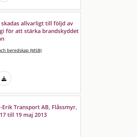
adas allvarligt till följd av
egi för att stärka brandskyddet
an
och beredskap (MSB)
l-Erik Transport AB, Flåssmyr,
7 till 19 maj 2013