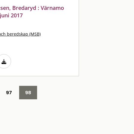
ssen, Bredaryd : Värnamo
juni 2017
och beredskap (MSB)
97
98