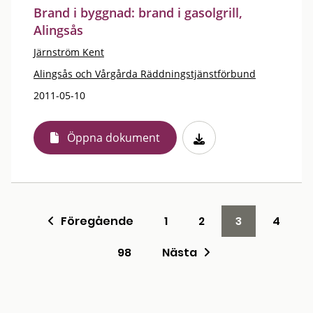
Brand i byggnad: brand i gasolgrill,
Alingsås
Järnström Kent
Alingsås och Vårgårda Räddningstjänstförbund
2011-05-10
Öppna dokument
Föregående
1
2
3
4
98
Nästa