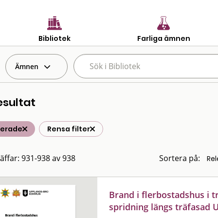
Bibliotek
Farliga ämnen
Ämnen
esultat
terade
Rensa filter
räffar: 931-938 av 938
Sortera på:
Brand i flerbostadshus i 
spridning längs träfasad 