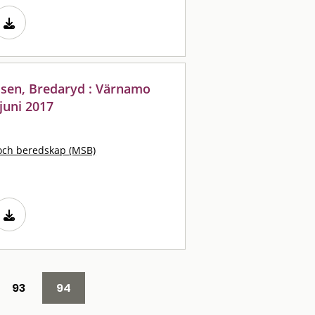
ssen, Bredaryd : Värnamo
juni 2017
och beredskap (MSB)
93
94