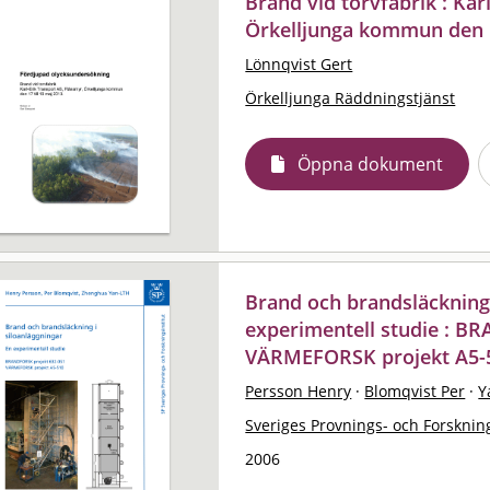
Brand vid torvfabrik : Kar
Örkelljunga kommun den 1
Lönnqvist Gert
Örkelljunga Räddningstjänst
Öppna dokument
Brand och brandsläckning 
experimentell studie : B
VÄRMEFORSK projekt A5-
Persson Henry
·
Blomqvist Per
·
Y
Sveriges Provnings- och Forskning
2006