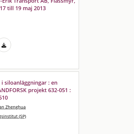
l-Erik Transport AB, Flåssmyr,
7 till 19 maj 2013
i siloanläggningar : en
RANDFORSK projekt 632-051 :
510
an Zhenghua
sinstitut (SP)