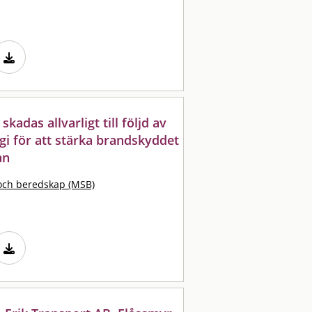
adas allvarligt till följd av
egi för att stärka brandskyddet
an
och beredskap (MSB)