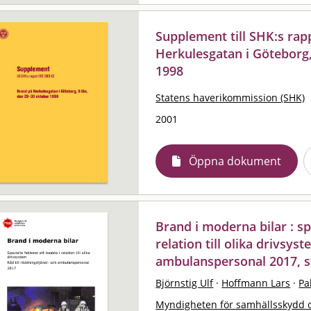
Supplement till SHK:s rap
Herkulesgatan i Göteborg,
1998
Statens haverikommission (SHK)
2001
Öppna dokument
Brand i moderna bilar : sp
relation till olika drivsys
ambulanspersonal 2017, s
Björnstig Ulf
·
Hoffmann Lars
·
Pa
Myndigheten för samhällsskydd 