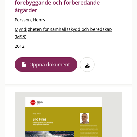
förebyggande och förberedande
åtgärder
Persson, Henry
Myndigheten för samhällsskydd och beredskap
(MSB)
2012
Öppna dokument