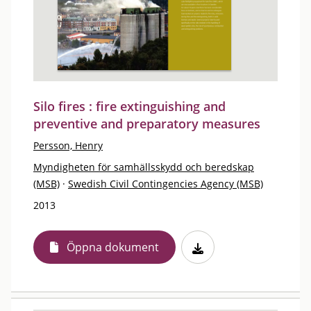
Silo fires : fire extinguishing and
preventive and preparatory measures
Persson, Henry
Myndigheten för samhällsskydd och beredskap
(MSB)
·
Swedish Civil Contingencies Agency (MSB)
2013
Öppna dokument