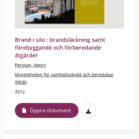
Brand i silo : brandsläckning samt
förebyggande och förberedande
åtgärder
Persson, Henry
Myndigheten för samhällsskydd och beredskap
(MSB)
2012
Öppna dokument