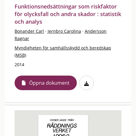
Funktionsnedsättningar som riskfaktor
för olycksfall och andra skador : statistik
och analys
Bonander Carl
·
Jernbro Carolina
·
Andersson
Ragnar
Myndigheten för samhällsskydd och beredskap
(MSB)
2014
Öppna dokument