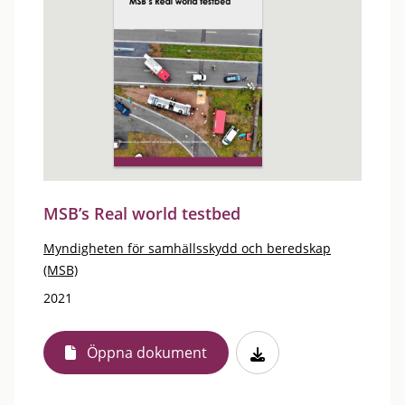
MSB’s Real world testbed
Myndigheten för samhällsskydd och beredskap
(MSB)
2021
Öppna dokument