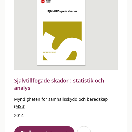
Självtillfogade skador : statistik och
analys
Myndigheten för samhällsskydd och beredskap
(MSB)
2014