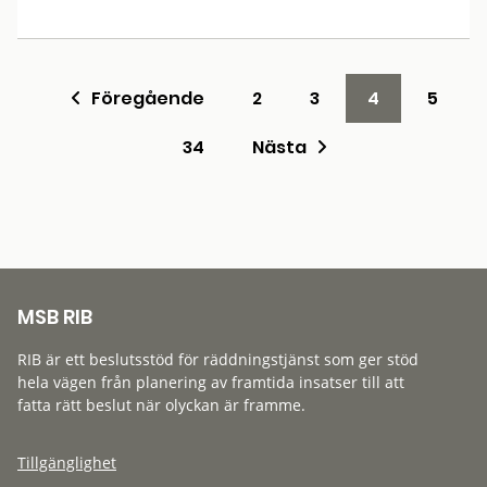
Föregående
2
3
4
5
34
Nästa
MSB RIB
RIB är ett beslutsstöd för räddningstjänst som ger stöd
hela vägen från planering av framtida insatser till att
fatta rätt beslut när olyckan är framme.
Tillgänglighet