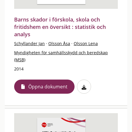
Barns skador i förskola, skola och
fritidshem en översikt : statistik och
analys
Schyllander Jan
·
Olsson Åsa
·
Olsson Lena
Myndigheten för samhällsskydd och beredskap
(MSB)
2014
Öppna dokument