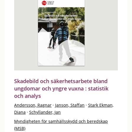
Skadebild och säkerhetsarbete bland
ungdomar och yngre vuxna : statistik
och analys
Andersson, Ragnar
·
Janson, Staffan
·
Stark Ekman,
Diana
·
Schyllander, Jan
Myndigheten för samhällsskydd och beredskap
(MSB)