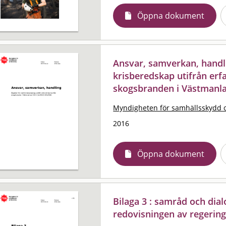
Öppna dokument
Ansvar, samverkan, handli
krisberedskap utifrån erf
skogsbranden i Västmanla
Myndigheten för samhällsskydd 
2016
Öppna dokument
Bilaga 3 : samråd och dialo
redovisningen av regerin