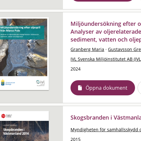
Miljöundersökning efter ol
Analyser av oljerelaterade
sediment, vatten och olje
Granberg Maria
·
Gustavsson Gre
IVL Svenska Miljöinstitutet AB (IVL
2024
Öppna dokument
Skogsbranden i Västmanla
Myndigheten för samhällsskydd 
2015