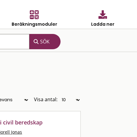
Beräkningsmoduler
Ladda ner
Visa antal:
i civil beredskap
orell Jonas