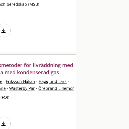
och beredskap (MSB)
smetoder för livräddning med
cka med kondenserad gas
ré
·
Eriksson Håkan
·
Hägglund Lars
·
nne
·
Wästerby Pär
·
Örebrand Lillemor
 (FOI)