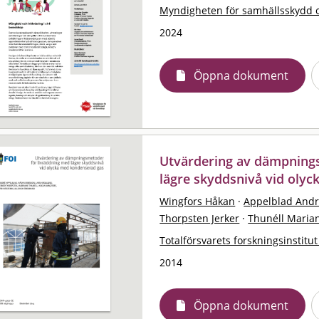
Myndigheten för samhällsskydd 
2024
Öppna dokument
Utvärdering av dämpning
lägre skyddsnivå vid oly
Wingfors Håkan
·
Appelblad And
Thorpsten Jerker
·
Thunéll Maria
Totalförsvarets forskningsinstitut
2014
Öppna dokument