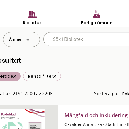
Bibliotek
Farliga ämnen
Ämnen
esultat
terade
Rensa filter
räffar: 2191-2200 av 2208
Sortera på:
Mångfald och inkludering 
Osvalder Anna-Lisa
·
Stark Elin
·
B