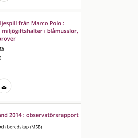
jespill från Marco Polo :
 miljögiftshalter i blåmusslor,
prover
ta
)
nd 2014 : observatörsrapport
och beredskap (MSB)