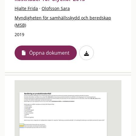
Hjalte Frida
·
Olofsson Sara
Myndigheten för samhällsskydd och beredskap
(MSB)
2019
Öppna dokument