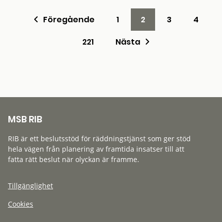
Föregående
1
2
3
4
221
Nästa
MSB RIB
RIB är ett beslutsstöd för räddningstjänst som ger stöd
hela vägen från planering av framtida insatser till att
fatta rätt beslut när olyckan är framme.
Tillgänglighet
Cookies