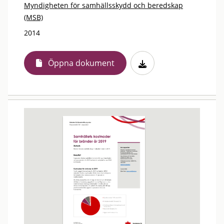
Myndigheten för samhällsskydd och beredskap
(MSB)
2014
Öppna dokument